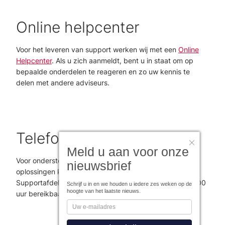
Online helpcenter
Voor het leveren van support werken wij met een
Online
Helpcenter
. Als u zich aanmeldt, bent u in staat om op
bepaalde onderdelen te reageren en zo uw kennis te
delen met andere adviseurs.
Telefonisch contact
Meld u aan voor onze
Voor ondersteuning bij het gebruik van een van de Figlo
nieuwsbrief
oplossingen kunt u contact opnemen met onze
Supportafdeling. Zij zijn op werkdagen van 8.30 tot 17.00
Schrijf u in en we houden u iedere zes weken op de
hoogte van het laatste nieuws.
uur bereikbaar via 010-264 6666.