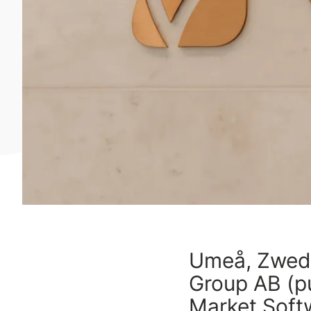
Umeå, Zwede
Group AB (pu
Market Soft