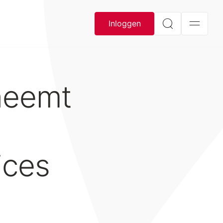
Inloggen
neemt
vices