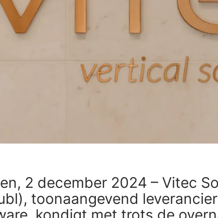
n, 2 december 2024 – Vitec So
bl), toonaangevend leverancier 
ware, kondigt met trots de over