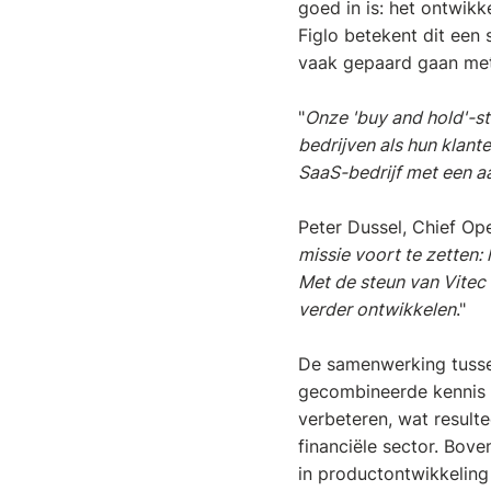
goed in is: het ontwik
Figlo betekent dit een
vaak gepaard gaan met 
"
Onze 'buy and hold'-s
bedrijven als hun klant
SaaS-bedrijf met een a
Peter Dussel, Chief Ope
missie voort te zetten:
Met de steun van Vitec
verder ontwikkelen
."
De samenwerking tussen
gecombineerde kennis 
verbeteren, wat result
financiële sector. Bove
in productontwikkeling