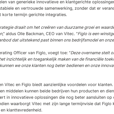
kelen van generieke innovatieve en klantgerichte oplossinge
 stabiele en vertrouwde samenwerking, zonder dat er vera
korte termijn gerichte integraties.
trategie draait om het creëren van duurzame groei en waard
en
," aldus Olle Backman, CEO van Vitec. "
Figlo is een winst
anbod dat uitstekend past binnen ons bedrijfsmodel en onze 
rating Officer van Figlo, voegt toe: "
Deze overname stelt o
 het inzichtelijk en toegankelijk maken van de financiële toe
 kunnen we onze klanten nog beter bedienen en onze innova
 Vitec en Figlo biedt aanzienlijke voordelen voor klanten
en middelen kunnen beide bedrijven hun producten en dien
eert in innovatieve oplossingen die nog beter aansluiten op
ndien waarborgt Vitec met zijn lange termijnvisie dat Figlo 
 en klanttevredenheid.