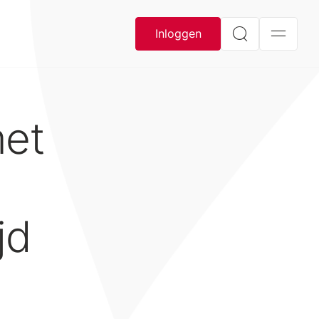
Inloggen
met
jd