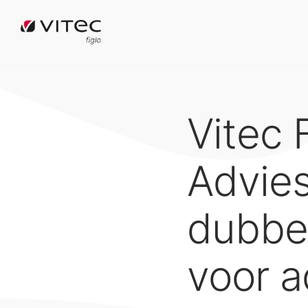
Vitec 
Advie
dubbel
voor a