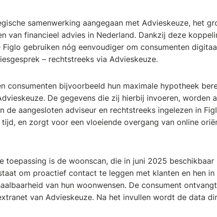
ategische samenwerking aangegaan met Advieskeuze, het gr
en van financieel advies in Nederland. Dankzij deze koppel
ie Figlo gebruiken nóg eenvoudiger om consumenten digitaa
iesgesprek – rechtstreeks via Advieskeuze.
en consumenten bijvoorbeeld hun maximale hypotheek ber
dvieskeuze. De gegevens die zij hierbij invoeren, worden 
n de aangesloten adviseur en rechtstreeks ingelezen in Fig
 tijd, en zorgt voor een vloeiende overgang van online oriën
e toepassing is de woonscan, die in juni 2025 beschikbaar 
 staat om proactief contact te leggen met klanten en hen i
e haalbaarheid van hun woonwensen. De consument ontvangt
 extranet van Advieskeuze. Na het invullen wordt de data d