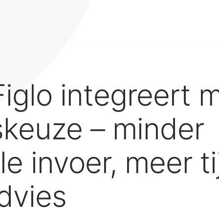
Figlo integreert 
skeuze – minder
e invoer, meer ti
dvies