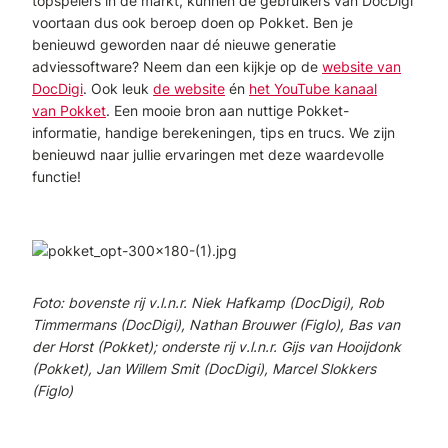
topspelers in de markt, kunnen de gebruikers van DocDigi
voortaan dus ook beroep doen op Pokket. Ben je
benieuwd geworden naar dé nieuwe generatie
adviessoftware? Neem dan een kijkje op de
website van
DocDigi
. Ook leuk
de website
én
het YouTube kanaal
van Pokket
. Een mooie bron aan nuttige Pokket-
informatie, handige berekeningen, tips en trucs. We zijn
benieuwd naar jullie ervaringen met deze waardevolle
functie!
Foto: bovenste rij v.l.n.r. Niek Hafkamp (DocDigi), Rob
Timmermans (DocDigi), Nathan Brouwer (Figlo), Bas van
der Horst (Pokket); onderste rij v.l.n.r. Gijs van Hooijdonk
(Pokket), Jan Willem Smit (DocDigi), Marcel Slokkers
(Figlo)