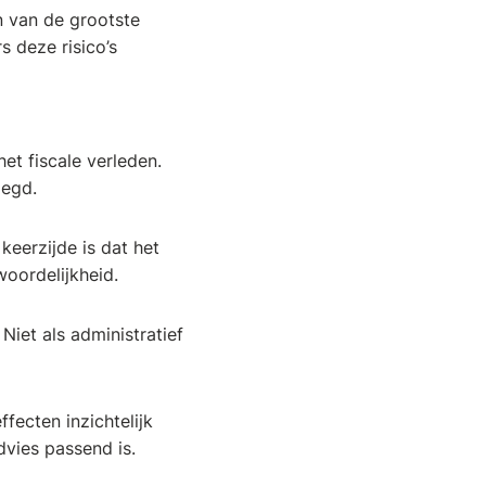
en van de grootste
 deze risico’s
t fiscale verleden.
legd.
eerzijde is dat het
oordelijkheid.
iet als administratief
ffecten inzichtelijk
vies passend is.