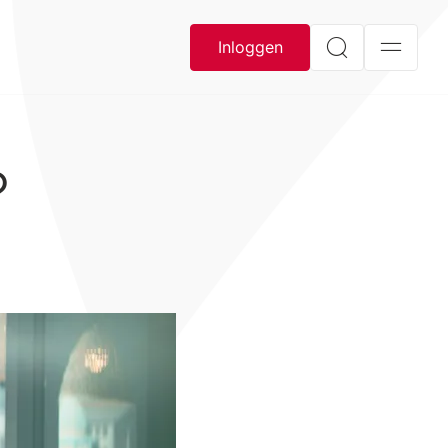
Inloggen
?