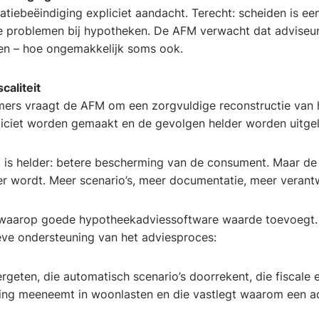
elatiebeëindiging expliciet aandacht. Terecht: scheiden is e
e problemen bij hypotheken. De AFM verwacht dat adviseurs
en – hoe ongemakkelijk soms ook.
caliteit
ers vraagt de AFM om een zorgvuldige reconstructie van he
ciet worden gemaakt en de gevolgen helder worden uitge
 is helder: betere bescherming van de consument. Maar de k
 wordt. Meer scenario’s, meer documentatie, meer verantw
t waarop goede hypotheekadviessoftware waarde toevoegt. N
eve ondersteuning van het adviesproces:
ergeten, die automatisch scenario’s doorrekent, die fiscale e
ing meeneemt in woonlasten en die vastlegt waarom een ad