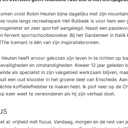
 komen crost Robin Heuten bijna dagelijks met zijn mounta
e route langs recreatiepark Het Rutbeek is voor hem een 
ensgenieter en zeer sportief aangelegd. Naast een passievo
een fervent sportschoolbezoeker. Bij het Gardameer in Itali
he Iceman) is één van zijn inspiratiebronnen.
er. Heuten heeft ervoor gekozen zijn leven in te richten op ba
oevalligheden en omstandigheden. Alweer 12 jaar geleden be
 wilde als specialist in zijn vakgebied werkzaam blijven, ma
nuit een oud klooster in het groene deel van Enschede. Aan 
échte koffieliefhebber te maken hebt. Ik plof neer op de C
p keer weet te verwonderen als hij zijn verhaal doet.
us
et al: vrijheid mét focus. Vandaag, morgen en de rest van 