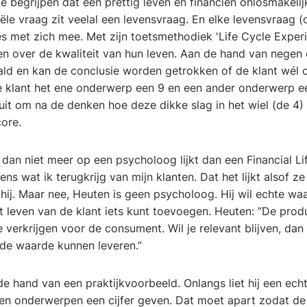
ie begrijpen dat een prettig leven en financiën onlosmakeli
ciële vraag zit veelal een levensvraag. En elke levensvraag 
es met zich mee. Met zijn toetsmethodiek 'Life Cycle Exper
ken over de kwaliteit van hun leven. Aan de hand van nege
ld en kan de conclusie worden getrokken of de klant wél of
e klant het ene onderwerp een 9 en een ander onderwerp e
uit om na de denken hoe deze dikke slag in het wiel (de 
core.
an niet meer op een psycholoog lijkt dan een Financial Life
eens wat ik terugkrijg van mijn klanten. Dat het lijkt alsof 
t hij. Maar nee, Heuten is geen psycholoog. Hij wil echte w
et leven van de klant iets kunt toevoegen. Heuten: “De prod
 te verkrijgen voor de consument. Wil je relevant blijven, da
de waarde kunnen leveren.”
n de hand van een praktijkvoorbeeld. Onlangs liet hij een echt
n onderwerpen een cijfer geven. Dat moet apart zodat de 