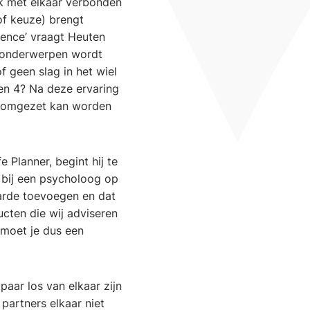
jk met elkaar verbonden
(of keuze) brengt
ience’ vraagt Heuten
n onderwerpen wordt
 geen slag in het wiel
en 4? Na deze ervaring
4) omgezet kan worden
 Planner, begint hij te
ze bij een psycholoog op
aarde toevoegen en dat
ucten die wij adviseren
n moet je dus een
paar los van elkaar zijn
partners elkaar niet