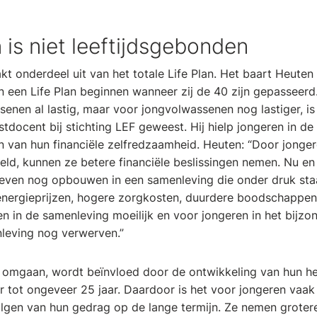
n is niet leeftijdsgebonden
kt onderdeel uit van het totale Life Plan. Het baart Heuten
an een Life Plan beginnen wanneer zij de 40 zijn gepasseer
nen al lastig, maar voor jongvolwassenen nog lastiger, is 
tdocent bij stichting LEF geweest. Hij hielp jongeren in de l
en van hun financiële zelfredzaamheid. Heuten: “Door jong
geld, kunnen ze betere financiële beslissingen nemen. Nu en
even nog opbouwen in een samenleving die onder druk staa
energieprijzen, hogere zorgkosten, duurdere boodschappen
n in de samenleving moeilijk en voor jongeren in het bijzo
nleving nog verwerven.”
 omgaan, wordt beïnvloed door de ontwikkeling van hun he
r tot ongeveer 25 jaar. Daardoor is het voor jongeren vaak
gen van hun gedrag op de lange termijn. Ze nemen grotere 