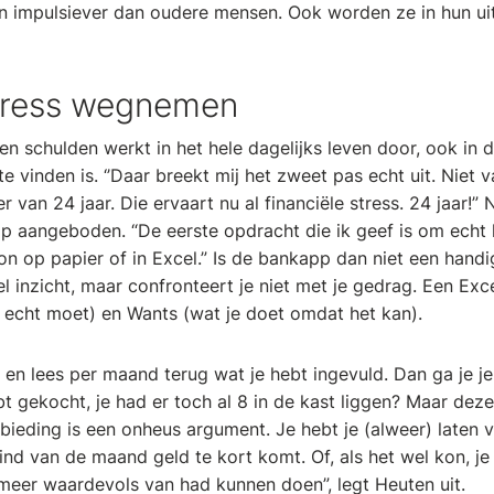
n impulsiever dan oudere mensen. Ook worden ze in hun ui
stress wegnemen
en schulden werkt in het hele dagelijks leven door, ook in
 vinden is. ‘’Daar breekt mij het zweet pas echt uit. Niet 
r van 24 jaar. Die ervaart nu al financiële stress. 24 jaar!” 
ulp aangeboden. “De eerste opdracht die ik geef is om echt le
n op papier of in Excel.” Is de bankapp dan niet een handi
l inzicht, maar confronteert je niet met je gedrag. Een Exc
echt moet) en Wants (wat je doet omdat het kan).
 en lees per maand terug wat je hebt ingevuld. Dan ga je j
bt gekocht, je had er toch al 8 in de kast liggen? Maar dez
ieding is een onheus argument. Je hebt je (alweer) laten v
ind van de maand geld te kort komt. Of, als het wel kon, j
meer waardevols van had kunnen doen”, legt Heuten uit.