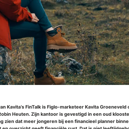
an Kavita’s FinTalk is Figlo-marketeer Kavita Groeneveld
 Robin Heuten. Zijn kantoor is gevestigd in een oud kloost
g zien dat meer jongeren bij een financieel planner binnen
en overzicht geeft financiële rust. Dat is niet leeftijdge