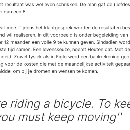
 resultaat was wel even schrikken. De man gaf de (liefdes)r
r dan een 6.
wat mee. Tijdens het klantgesprek worden de resultaten b
nd wil realiseren. In dit voorbeeld is onder begeleiding va
 12 maanden een volle 9 te kunnen geven. Sindsdien wordt
ste tijd samen. Een levenskeuze, noemt Heuten dat. Met d
emoeid. Zowel fysiek als in Figlo werd een bankrekening g
ng voor de kosten die met de maandelijkse activiteit gepa
middel om bij je dromen en wensen te komen.
like riding a bicycle. To k
you must keep moving''