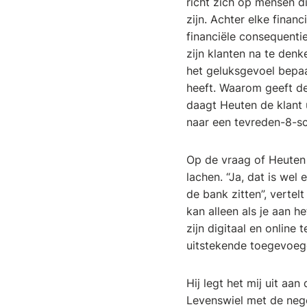
richt zich op mensen d
zijn. Achter elke finan
financiële consequenti
zijn klanten na te den
het geluksgevoel bepaa
heeft. Waarom geeft d
daagt Heuten de klant 
naar een tevreden-8-s
Op de vraag of Heuten d
lachen. “Ja, dat is wel 
de bank zitten”, vertel
kan alleen als je aan h
zijn digitaal en online
uitstekende toegevoeg
Hij legt het mij uit aa
Levenswiel met de nege