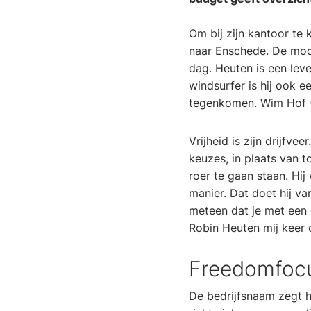
Om bij zijn kantoor te
naar Enschede. De mooi
dag. Heuten is een lev
windsurfer is hij ook 
tegenkomen. Wim Hof (T
Vrijheid is zijn drijfve
keuzes, in plaats van t
roer te gaan staan. Hij
manier. Dat doet hij va
meteen dat je met een 
Robin Heuten mij keer o
Freedomfoc
De bedrijfsnaam zegt h