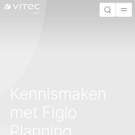
Kennismaken
met Figlo
Planning