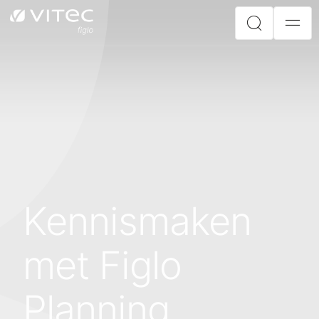
Kennismaken
met Figlo
Planning