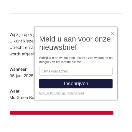
Wij zijn op vijf verschillende locaties in het land te vinden.
Meld u aan voor onze
U kunt kiezen uit Amsterdam, Eindhoven, Rotterdam,
nieuwsbrief
Utrecht en Zwolle. Elke sessie begint om 13.00 uur en
wordt afgesloten met een borrel tot 17.00 uur.
Schrijf u in en we houden u iedere zes weken op de
hoogte van het laatste nieuws.
Wanneer
05 juni
2025
Waar
Nee, ik ben niet geïnteresseerd
Mr. Green Boutique Office
Inschrijfformulier Figlo's Summerschool