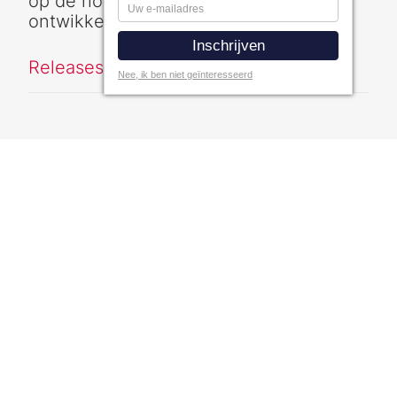
op de hoogte van de laatste
ontwikkelingen
Releases informatie
Nee, ik ben niet geïnteresseerd
Neem contact met ons op:
Contact
Privacy Statement
Terms & conditions (pdf)
Social Media